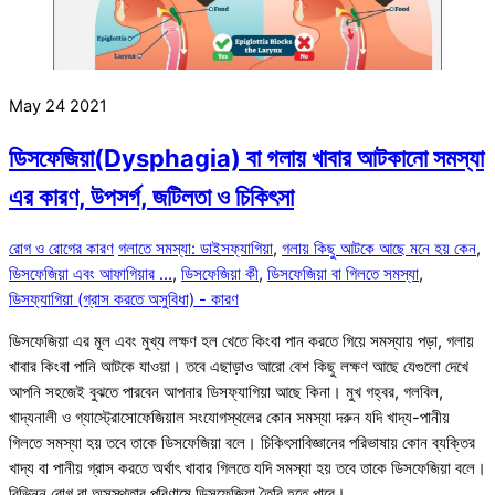
May
24
2021
ডিসফেজিয়া(Dysphagia) বা গলায় খাবার আটকানো সমস্যা
এর কারণ, উপসর্গ, জটিলতা ও চিকিৎসা
রোগ ও রোগের কারণ
গলাতে সমস্যা: ডাইসফ্যাগিয়া
,
গলায় কিছু আটকে আছে মনে হয় কেন
,
ডিসফেজিয়া এবং আফাগিয়ার ...
,
ডিসফেজিয়া কী
,
ডিসফেজিয়া বা গিলতে সমস্যা
,
ডিসফ্যাগিয়া (গ্রাস করতে অসুবিধা) - কারণ
ডিসফেজিয়া এর মূল এবং মুখ্য লক্ষণ হল খেতে কিংবা পান করতে গিয়ে সমস্যায় পড়া, গলায়
খাবার কিংবা পানি আটকে যাওয়া। তবে এছাড়াও আরো বেশ কিছু লক্ষণ আছে যেগুলো দেখে
আপনি সহজেই বুঝতে পারবেন আপনার ডিসফ্যাগিয়া আছে কিনা। মুখ গহ্বর, গলবিল,
খাদ্যনালী ও গ্যাস্ট্রোসোফেজিয়াল সংযোগস্থলের কোন সমস্যা দরুন যদি খাদ্য-পানীয়
গিলতে সমস্যা হয় তবে তাকে ডিসফেজিয়া বলে। চিকিৎসাবিজ্ঞানের পরিভাষায় কোন ব্যক্তির
খাদ্য বা পানীয় গ্রাস করতে অর্থাৎ খাবার গিলতে যদি সমস্যা হয় তবে তাকে ডিসফেজিয়া বলে।
বিভিন্ন রোগ বা অসুস্থতার পরিণামে ডিসফেজিয়া তৈরি হতে পারে।