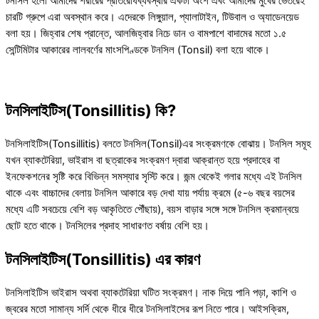
টনসিল হলো আমাদের শরীরের প্রতিরোধব্যবস্থার একটা অংশ এবং আমাদের মুখের ভেতরেই
চারটি গ্রুপে এরা অবস্থান করে। এদেরকে লিঙ্গুয়াল, প্যালাটাইন, টিউবাল ও অ্যাডেনয়েড
বলা হয়। জিহ্বার শেষ প্রান্তে, আলজিহ্বার নিচে ডান ও বামপাশে বাদামের মতো ১.৫
সেন্টিমিটার আকারের লালবর্ণের মাংসপিণ্ডকে টনসিল (Tonsil) বলা হয়ে থাকে।
টনসিলাইটিস(Tonsillitis) কি?
টনসিলাইটিস(Tonsillitis) বলতে টনসিল(Tonsil)এর সংক্রমণকে বোঝায়। টনসিল সমূহ
যখন ব্যাকটেরিয়া, ভাইরাস বা ছত্রাকের সংক্রমণ দ্বারা আক্রান্ত হয়ে প্রদাহের বা
ইনফেকশনের সৃষ্টি করে বিভিন্ন সমস্যার সৃস্টি করে। জন্ম থেকেই গলার মধ্যে এই টনসিল
থাকে এবং বাচ্চাদের বেলায় টনসিল আকারে বড় দেখা যায় পর্যায় ক্রমে (৫-৬ বছর বয়সের
মধ্যে এটি সবচেয়ে বেশি বড় আকৃতিতে পৌঁছায়), বয়স বাড়ার সঙ্গে সঙ্গে টনসিল ক্রমান্বয়ে
ছোট হতে থাকে। টনসিলের প্রদাহ সাধারণত বর্ষায় বেশি হয়।
টনসিলাইটিস(Tonsillitis) এর কারণ
টনসিলাইটিস ভাইরাস অথবা ব্যাকটেরিয়া ঘটিত সংক্রমণ। নাক দিয়ে পানি পড়া, কাশি ও
জ্বরের মতো সামান্য সর্দি থেকে ধীরে ধীরে টনসিলাইসের রূপ নিতে পারে। আইসক্রিম,