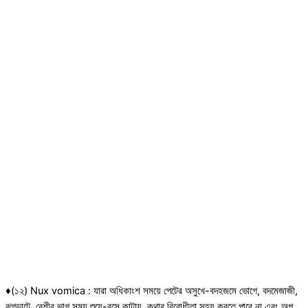
♦(১২) Nux vomica : যারা অধিকাংশ সময়ে পেটের অসুখে-বদহজমে ভোগে, বদমেজাজী,
ঝগড়াটে, বেশীর ভাগ সময় শুয়ে-বসে কাটায়, কথার বিরোধীতা সহ্য করতে পারে না এবং অল্প