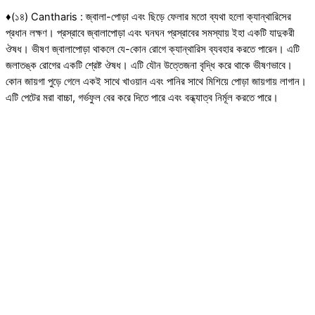
♦(১৪) Cantharis : জ্বালা-পোড়া এবং ছিড়ে ফেলার মতো ব্যথা হলো ক্যান্থারিসের
প্রধান লক্ষণ। প্রস্রাবে জ্বালাপোড়া এবং ঘনঘন প্রস্রাবের সমস্যায় ইহা একটি যাদুকরী
ঔষধ। ভীষণ জ্বালাপোড়া থাকলে যে-কোন রোগে ক্যান্থারিস ব্যবহার করতে পারেন। এটি
জলাতঙ্ক রোগের একটি শ্রেষ্ট ঔষধ। এটি যৌন উত্তেজনা বৃদ্ধি করে থাকে ভীষণভাবে।
কোন জায়গা পুড়ে গেলে একই সাথে খাওয়ান এবং পানির সাথে মিশিয়ে পোড়া জায়গায় লাগান।
এটি পেটের মরা বাচ্চা, গর্ভফুল বের করে দিতে পারে এবং বন্ধ্যাত্ব নির্মূল করতে পারে।