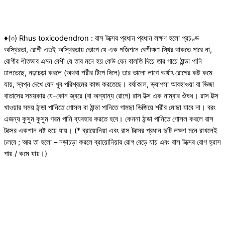
♦(৩) Rhus toxicodendron : রাস টক্সের প্রধান প্রধান লক্ষণ হলো প্রচণ্ড
অস্থিরতা, রোগী এতই অস্থিরতায় ভোগে যে এক পজিশনে বেশীক্ষণ স্থির থাকতে পারে না,
রোগীর শীতভাব এমন বেশী যে তার মনে হয় কেউ যেন বালতি দিয়ে তার গায়ে ঠান্ডা পানি
ঢালতেছে, নড়াচড়া করলে (অথবা শরীর টিপে দিলে) তার ভালো লাগে অর্থাৎ রোগের কষ্ট কমে
যায়, স্বপ্ন দেখে যেন খুব পরিশ্রমের কাজ করতেছে। বর্ষাকাল, ভ্যাপসা আবহাওয়া বা ভিজা
বাতাসের সময়কার যে-কোন জ্বরে (বা অন্যান্য রোগে) রাস টক্স এক নাম্বার ঔষধ। রাস টক্স
খাওয়ার সময় ঠান্ডা পানিতে গোসল বা ঠান্ডা পানিতে গামছা ভিজিয়ে শরীর মোছা যাবে না। বরং
এজন্য কুসুম কুসুম গরম পানি ব্যবহার করতে হবে। কেননা ঠান্ডা পানিতে গোসল করলে রাস
টক্সের একশান নষ্ট হয়ে যায়। (* ব্রায়োনিয়া এবং রাস টক্সের প্রধান দুটি লক্ষণ মনে রাখলেই
চলবে ; আর তা হলো – নড়াচড়া করলে ব্রায়োনিয়ার রোগ বেড়ে যায় এবং রাস টক্সের রোগ হ্রাস
পায় / কমে যায়।)