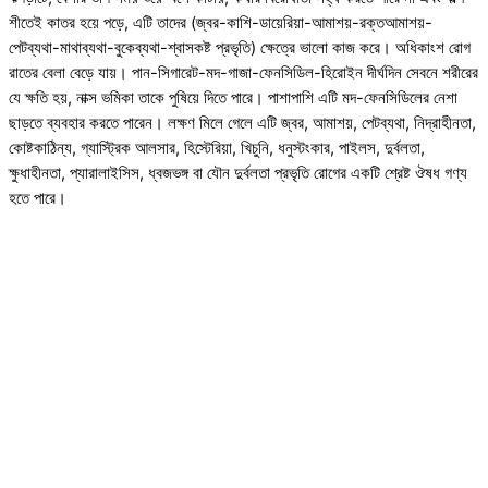
শীতেই কাতর হয়ে পড়ে, এটি তাদের (জ্বর-কাশি-ডায়েরিয়া-আমাশয়-রক্তআমাশয়-
পেটব্যথা-মাথাব্যথা-বুকেব্যথা-শ্বাসকষ্ট প্রভৃতি) ক্ষেত্রে ভালো কাজ করে। অধিকাংশ রোগ
রাতের বেলা বেড়ে যায়। পান-সিগারেট-মদ-গাজা-ফেনসিডিল-হিরোইন দীর্ঘদিন সেবনে শরীরের
যে ক্ষতি হয়, নাক্স ভমিকা তাকে পুষিয়ে দিতে পারে। পাশাপাশি এটি মদ-ফেনসিডিলের নেশা
ছাড়তে ব্যবহার করতে পারেন। লক্ষণ মিলে গেলে এটি জ্বর, আমাশয়, পেটব্যথা, নিদ্রাহীনতা,
কোষ্টকাঠিন্য, গ্যাস্ট্রিক আলসার, হিস্টেরিয়া, খিচুনি, ধনুস্টংকার, পাইলস, দুর্বলতা,
ক্ষুধাহীনতা, প্যারালাইসিস, ধ্বজভঙ্গ বা যৌন দুর্বলতা প্রভৃতি রোগের একটি শ্রেষ্ট ঔষধ গণ্য
হতে পারে।