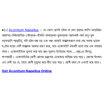
♦(১)
Aconitum Napellus
:- যে-কোন রোগই হউক না কেন (জ্বর-কাশি-ডায়েরিয়া-
আমাশয়-নিউমোনিয়া-পেটব্যথা-হাঁপানি-মাথাব্যথা-বুকেব্যথা-শ্বাসকষ্ট-বার্ড ফ্লু-বুক
ধড়ফড়ানি প্রভৃতি), যদি হঠাৎ শুরু হয় এবং শুরু থেকেই মারাত্মকরূপে দেখা দেয় অথবা দুয়েক
ঘণ্টার মধ্যে সেটি মারাত্মক আকার ধারণ করে, তবে একোনাইট ঔষধটি হলো তার এক নাম্বার
ঔষধ। একোনাইটকে তুলনা করা যায় ঝড়-তুফান-টর্নেডোর সাথে…..প্রচণ্ড কিন্তু
ক্ষণস্থায়ী। একোনাইটের রোগী রোগের যন্ত্রণায় একেবারে অস্থির হয়ে পড়ে। রোগের উৎপাত
এত বেশী হয় যে, তাতে রোগী মৃত্যুর ভয়ে ভীত হয়ে পড়ে। রোগী ভাবে সে এখনই মরে যাবে।
Get Aconitum Napellus Online