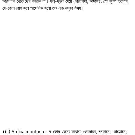
আর্সেনিক খেতে দেরি করবেন না। ফল-ফ্রুট খেয়ে (ডায়েরিয়া, আমাশয়, পেট ব্যথা ইত্যাদি)
যে-কোন রোগ হলে আর্সেনিক হলো তার এক নম্বর ঔষধ।
♦(৭) Arnica montana : যে-কোন ধরনের আঘাত, থেতলানো, মচকানো, মোচড়ানো,