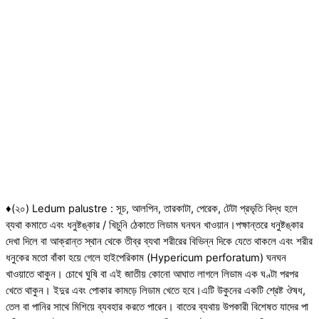
♦(২০) Ledum palustre : সূচ, আলপিন, তারকাটা, পেরেক, টেটা প্রভৃতি বিদ্ধ হলে
ব্যথা কমাতে এবং ধনুষ্টঙ্কার / খিচুনি ঠেকাতে লিডাম ঘনঘন খাওয়ান।পক্ষান্তরে ধনুষ্টঙ্কার
দেখা দিলে বা আক্রান্ত স্থান থেকে তীব্র ব্যথা শরীরের বিভিন্ন দিকে যেতে থাকলে এবং শরীর
ধনুকের মতো বাঁকা হয়ে গেলে হাইপেরিকাম (Hypericum perforatum) ঘনঘন
খাওয়াতে থাকুন। চোখে ঘুষি বা এই জাতীয় কোনো আঘাত লাগলে লিডাম এক ঘণ্টা পরপর
খেতে থাকুন। ইদুর এবং পোকার কামড়ে লিডাম খেতে হবে।এটি উকুনের একটি শ্রেষ্ট ঔষধ,
তেল বা পানির সাথে মিশিয়ে ব্যবহার করতে পারেন। বাতের ব্যথায় উপকারী বিশেষত যাদের পা