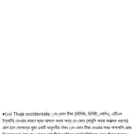
♦(১৬) Thuja occidentalis : যে-কোন টিকা (বিসিজি, ডিপিটি, পোলিও, এটিএস
ইত্যাদি) নেওয়ার কারণে জ্বর আসলে অথবা অন্য যে-কোন (মামুলি অথবা মারাত্মক ধরণের)
রোগ হলে সেক্ষেত্রে থুজা একটি অতুলনীয় ঔষধ।যে-কোন টিকা নেওয়ার সময় পাশাপাশি রোজ