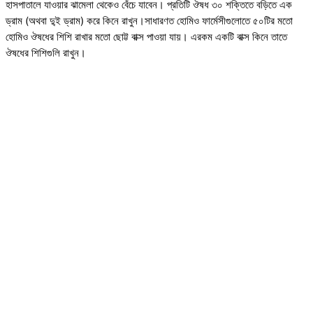
হাসপাতালে যাওয়ার ঝামেলা থেকেও বেঁচে যাবেন। প্রতিটি ঔষধ ৩০ শক্তিতে বড়িতে এক
ড্রাম (অথবা দু্ই ড্রাম) করে কিনে রাখুন।সাধারণত হোমিও ফার্মেসীগুলোতে ৫০টির মতো
হোমিও ঔষধের শিশি রাখার মতো ছোট্ট বাক্স পাওয়া যায়। এরকম একটি বাক্স কিনে তাতে
ঔষধের শিশিগুলি রাখুন।