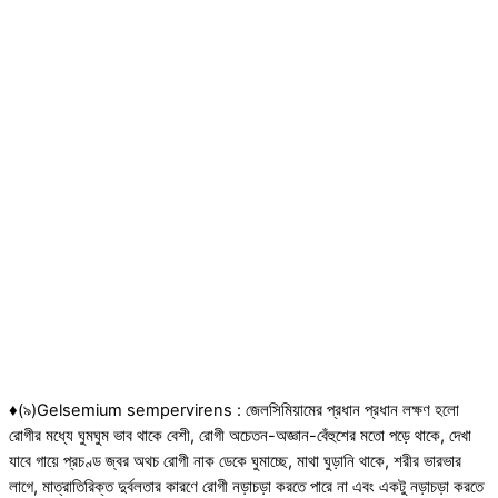
♦(৯)Gelsemium sempervirens : জেলসিমিয়ামের প্রধান প্রধান লক্ষণ হলো
রোগীর মধ্যে ঘুমঘুম ভাব থাকে বেশী, রোগী অচেতন-অজ্ঞান-বে‍ঁহুশের মতো পড়ে থাকে, দেখা
যাবে গায়ে প্রচণ্ড জ্বর অথচ রোগী নাক ডেকে ঘুমাচ্ছে, মাথা ঘুড়ানি থাকে, শরীর ভারভার
লাগে, মাত্রাতিরিক্ত দুর্বলতার কারণে রোগী নড়াচড়া করতে পারে না এবং একটু নড়াচড়া করতে