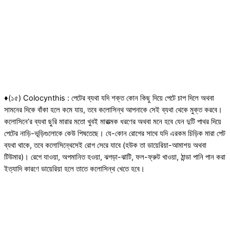
♦(১৫) Colocynthis : পেটের ব্যথা যদি শক্ত কোন কিছু দিয়ে পেটে চাপ দিলে অথবা
সামনের দিকে বাঁকা হলে কমে যায়, তবে কলোসিন্থ আপনাকে সেই ব্যথা থেকে মুক্ত করবে।
কলোসিনে’র ব্যথা ছুরি মারার মতো খুবই মারাত্মক ধরণের অথবা মনে হবে যেন দুটি পাথর দিয়ে
পেটের নাড়ি-ভূড়িগুলোকে কেউ পিষতেছে। যে-কোন রোগের সাথে যদি এরকম চিড়িক মারা পেট
ব্যথা থাকে, তবে কলোসিন্থেসেই রোগ সেরে যাবে (হউক তা ডায়েরিয়া-আমাশয় অথবা
টিউমার)। রেগে যাওয়া, অপমানিত হওয়া, ঝগড়া-ঝাটি, ফল-ফ্রুট খাওয়া, ঠান্ডা পানি পান করা
ইত্যাদি কারণে ডায়েরিয়া হলে তাতে কলোসিন্থ খেতে হবে।