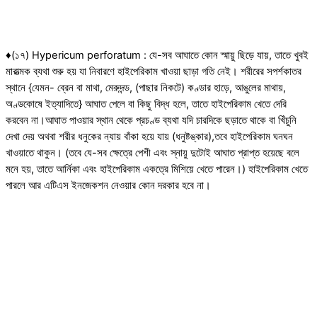
♦(১৭) Hypericum perforatum : যে-সব আঘাতে কোন স্মায়ু ছিড়ে যায়, তাতে খুবই
মারাত্মক ব্যথা শুরু হয় যা নিবারণে হাইপেরিকাম খাওয়া ছাড়া গতি নেই। শরীরের সপর্শকাতর
স্থানে {যেমন- ব্রেন বা মাথা, মেরুদন্ড, (পাছার নিকটে) কণ্ডার হাড়ে, আঙুলের মাথায়,
অণ্ডকোষে ইত্যাদিতে} আঘাত পেলে বা কিছু বিদ্ধ হলে, তাতে হাইপেরিকাম খেতে দেরি
করবেন না।আঘাত পাওয়ার স্থান থেকে প্রচণ্ড ব্যথা যদি চারদিকে ছড়াতে থাকে বা খিঁচুনি
দেখা দেয় অথবা শরীর ধনুকের ন্যায় বাঁকা হয়ে যায় (ধনুষ্টঙ্কার),তবে হাইপেরিকাম ঘনঘন
খাওয়াতে থাকুন। (তবে যে-সব ক্ষেত্রে পেশী এবং স্নায়ু দুটোই আঘাত প্রাপ্ত হয়েছে বলে
মনে হয়, তাতে আর্নিকা এবং হাইপেরিকাম একত্রে মিশিয়ে খেতে পারেন।) হাইপেরিকাম খেতে
পারলে আর এটিএস ইনজেকশন নেওয়ার কোন দরকার হবে না।