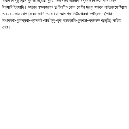
খারাপ কিন্তু ব্রেন খুব ভালো,এরা খুবই সেনসিটিভ এমনকি ধন্যবাদ দিলেও কেঁদে ফেলে
ইত্যাদি ইত্যাদি। উপরের লক্ষণগুলোর দু’তিনটিও কোন রোগীর মধ্যে থাকলে লাইকোপোডিয়াম
তার যে-কোন রোগ (জ্বর-কাশি-ডায়েরিয়া-আমাশয়-নিউমোনিয়া-পেটব্যথা-হাঁপানি-
মাথাব্যথা-বুকেব্যথা-শ্বাসকষ্ট-বার্ড ফ্লু-বুক ধড়ফড়ানি-চুলপড়া-ধ্বজভঙ্গ প্রভৃতি) সারিয়ে
দেবে।