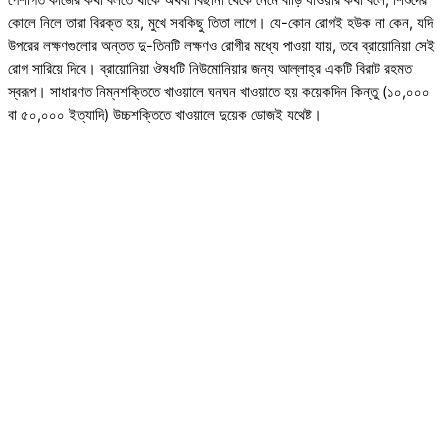
কোলে নিলে তারা বিরক্ত হয়, মুখে সবকিছু তিতা লাগে। যে-কোন রোগই হউক না কেন, যদি
উপরের লক্ষণগুলোর অন্তত দু-তিনটি লক্ষণও রোগীর মধ্যে পাওয়া যায়, তবে ব্রায়োনিয়া সেই
রোগ সারিয়ে দিবে। ব্রায়োনিয়া ঔষধটি নিউমোনিয়ার জন্য আল্লাহ্‌র একটি বিরাট রহমত
স্বরূপ। সাধারণত নিম্নশক্তিতে খাওয়ালে ঘনঘন খাওয়াতে হয় কয়েকদিন কিন্তু (১০,০০০
বা ৫০,০০০ ইত্যাদি) উচ্চশক্তিতে খাওয়ালে দুয়েক ডোজই যথেষ্ট।