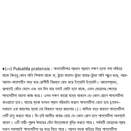
♦(১৩) Pulsatilla pratensis : পালসেটিলার প্রধান প্রধান লক্ষণ হলো গলা শুকিয়ে
থাকে কিন্তু কোন পানি পিপাসা থাকে না, ঠান্ডা বাতাস-ঠান্ডা খাবার-ঠান্ডা পানি পছন্দ করে, গরম-
আলো-বাতাসহীন বদ্ধ ঘরে রোগীনী বিরক্ত বোধ করে ইত্যাদি ইত্যাদি। আবেগপ্রবন,
অল্পতেই কেঁদে ফেলে এবং যত দিন যায় ততই মোটা হতে থাকে, এমন মেয়েদের ক্ষেত্রে
পালসেটিলা ভালো কাজ করে। এসব লক্ষণ কারো মধ্যে থাকলে যে-কোন রোগে পালসেটিলা
খাওয়াতে হবে। বাতের ব্যথা ঘনঘন স্থান পরিবর্তন করলে পালসেটিলা খেতে হবে (যেমন-
সকালে এক জায়গায় ব্যথা তো বিকালে অন্য জায়গায়।)। মাসিক বন্ধ থাকলে পালসেটিলা
সেটি চালু করতে পারে। ঘি-চবি জাতীয় খাবার খেয়ে যে-কোন রোগ হলে পালসেটিলা অবশ্যই
খাবেন। এটি নারী-পুরুষ উভয়ের যৌন উত্তেজনা বৃদ্ধি করতে পারে। গর্ভবতী মেয়েদের প্রায়
সকল সমস্যাই পালসেটিলা দূর করে দিতে পারে। প্রসব ব্যথা বাড়িয়ে দিয়ে পালসেটিলা