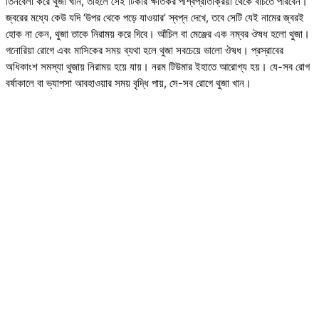
তিনবেলা করে থুজা খান, তাহলে সেই টিকার ক্ষতিকর পার্শ্বপ্রতিক্রিয়া থেকে বাঁচতে পারবেন।
জ্বরের মধ্যে কেউ যদি ‘উপর থেকে পড়ে যাওয়ার’ স্বপ্ন দেখে, তবে সেটি যেই নামের জ্বরই
হোক না কেন, থুজা তাকে নিরাময় করে দিবে। আঁচিল বা মেঞ্জের এক নম্বর ঔষধ হলো থুজা।
গনোরিয়া রোগে এবং মাসিকের সময় ব্যথা হলে থুজা সবচেয়ে ভালো ঔষধ। প্রস্রাবের
অধিকাংশ সমস্যা থুজায় নিরাময় হয়ে যায়। নরম টিউমার ইহাতে আরোগ্য হয়। যে-সব রোগ
বর্ষাকালে বা ভ্যাপসা আবহাওয়ার সময় বৃদ্ধি পায়, সে-সব রোগে থুজা খান।