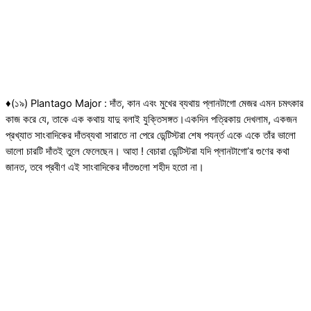
♦(১৯) Plantago Major : দাঁত, কান এবং মুখের ব্যথায় প্লানটাগো মেজর এমন চমৎকার
কাজ করে যে, তাকে এক কথায় যাদু বলাই যুক্তিসঙ্গত।একদিন পত্রিকায় দেখলাম, একজন
প্রখ্যাত সাংবাদিকের দাঁতব্যথা সারাতে না পেরে ডেন্টিস্টরা শেষ পযর্ন্ত একে একে তাঁর ভালো
ভালো চারটি দাঁতই তুলে ফেলেছেন। আহা ! বেচারা ডেন্টিস্টরা যদি প্লানটাগো’র গুণের কথা
জানত, তবে প্রবীণ এই সাংবাদিকের দাঁতগুলো শহীদ হতো না।