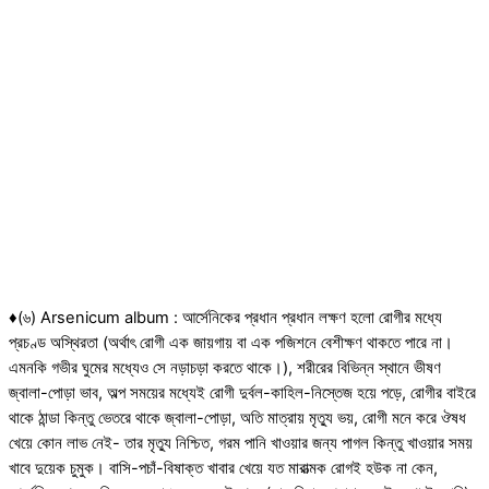
♦(৬) Arsenicum album : আর্সেনিকের প্রধান প্রধান লক্ষণ হলো রোগীর মধ্যে
প্রচণ্ড অস্থিরতা (অর্থাৎ রোগী এক জায়গায় বা এক পজিশনে বেশীক্ষণ থাকতে পারে না।
এমনকি গভীর ঘুমের মধ্যেও সে নড়াচড়া করতে থাকে।), শরীরের বিভিন্ন স্থানে ভীষণ
জ্বালা-পোড়া ভাব, অল্প সময়ের মধ্যেই রোগী দুর্বল-কাহিল-নিস্তেজ হয়ে পড়ে, রোগীর বাইরে
থাকে ঠান্ডা কিন্তু ভেতরে থাকে জ্বালা-পোড়া, অতি মাত্রায় মৃত্যু ভয়, রোগী মনে করে ঔষধ
খেয়ে কোন লাভ নেই- তার মৃত্যু নিশ্চিত, গরম পানি খাওয়ার জন্য পাগল কিন্তু খাওয়ার সময়
খাবে দুয়েক চুমুক। বাসি-পচাঁ-বিষাক্ত খাবার খেয়ে যত মারাত্মক রোগই হউক না কেন,