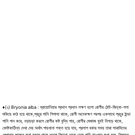
♦(২) Bryonia alba : ব্রায়োনিয়ার প্রধান প্রধান লক্ষণ হলো রোগীর ঠোট-জিহ্বা-গলা
শুকিয়ে কাঠ হয়ে থাকে,প্রচুর পানি পিপাসা থাকে, রোগী অনেকক্ষণ পরপর একসাথে প্রচুর ঠান্ডা
পানি পান করে, নড়াচড়া করলে রোগীর কষ্ট বৃদ্ধি পায়, রোগীর মেজাজ খুবই বিগড়ে থাকে,
কোষ্টকাঠিন্য দেখা দেয় অর্থাৎ পায়খানা শক্ত হয়ে যায়, প্রলাপ বকার সময় তারা সারাদিনের
পেশাগত কাজের কথা বলতে থাকে অথবা বিছানা থেকে নেমে বাড়ি যাওয়ার কথা বলে, শিশুদের