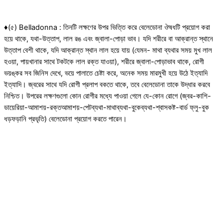
♦(৫) Belladonna : তিনটি লক্ষণের উপর ভিত্তি করে বেলেডোনা ঔষধটি প্রয়োগ করা
হয়ে থাকে, যথা-উত্তাপ, লাল রঙ এবং জ্বালা-পোড়া ভাব। যদি শরীরে বা আক্রান্ত স্থানে
উত্তাপ বেশী থাকে, যদি আক্রান্ত স্থান লাল হয়ে যায় (যেমন- মাথা ব্যথার সময় মুখ লাল
হওয়া, পায়খানার সাথে টকটকে লাল রক্ত যাওয়া), শরীরে জ্বালা-পোড়াভাব থাকে, রোগী
ভয়ঙ্কর সব জিনিস দেখে, ভয়ে পালাতে চেষ্টা করে, অনেক সময় মারমুখী হয়ে উঠে ইত্যাদি
ইত্যাদি। জ্বরের সাথে যদি রোগী প্রলাপ বকতে থাকে, তবে বেলেডোনা তাকে উদ্ধার করবে
নিশ্চিত। উপরের লক্ষণগুলো কোন রোগীর মধ্যে পাওয়া গেলে যে-কোন রোগে (জ্বর-কাশি-
ডায়েরিয়া-আমাশয়-রক্তআমাশয়-পেটব্যথা-মাথাব্যথা-বুকেব্যথা-শ্বাসকষ্ট-বার্ড ফ্লু-বুক
ধড়ফড়ানি প্রভৃতি) বেলেডোনা প্রয়োগ করতে পারেন।