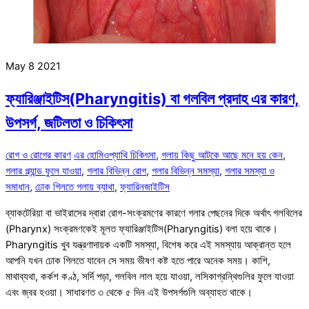
May
8
2021
ফ্যারিঞ্জাইটিস(Pharyngitis) বা গলবিল প্রদাহ এর কারণ,
উপসর্গ, জটিলতা ও চিকিৎসা
রোগ ও রোগের কারণ
এর হোমিওপ্যাথি চিকিৎসা
,
গলায় কিছু আটকে আছে মনে হয় কেন
,
গলার গ্ল্যান্ড ফুলে যাওয়া
,
গলার বিভিন্ন রোগ
,
গলার বিভিন্ন সমস্যা
,
গলার সমস্যা ও
সমাধান
,
ঢোক গিলতে গলায় ব্যাথা
,
ফ্যারিনজাইটিস
ব্যাকটেরিয়া বা ভাইরাসের দ্বারা রোগ-সংক্রমণের কারণে গলার পেছনের দিকে অর্থাৎ গলবিলের
(Pharynx) সংক্রমণকেই মূলত ফ্যারিঞ্জাইটিস(Pharyngitis) বলা হয়ে থাকে।
Pharyngitis খুব যন্ত্রণাদায়ক একটি সমস্যা, বিশেষ করে এই সমস্যায় আক্রান্ত হলে
আপনি যখন ঢোক গিলতে যাবেন সে সময় ভীষণ কষ্ট হতে পারে অনেক সময়। কাশি,
মাথাব্যথা, কর্কশ কণ্ঠ, সর্দি পড়া, গলবিল লাল হয়ে যাওয়া, লসিকাগ্রন্থিগুলির ফুলে যাওয়া
এবং জ্বর হওয়া। সাধারণত ৩ থেকে ৫ দিন এই উপসর্গগুলি অব্যাহত থাকে।