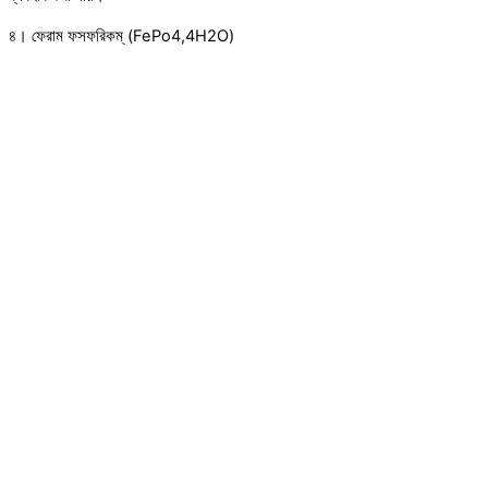
৪। ফেরাম ফসফরিকম্ (FePo4,4H2O)