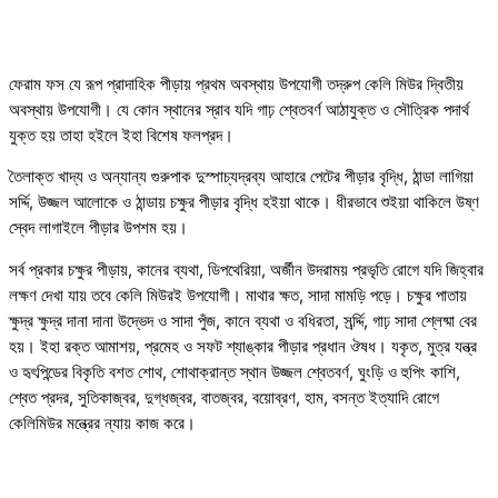
ফেরাম ফস যে রূপ প্রাদাহিক পীড়ায় প্রথম অবস্থায় উপযোগী তদ্রুপ কেলি মিউর দ্বিতীয়
অবস্থায় উপযোগী। যে কোন স্থানের স্রাব যদি গাঢ় শ্বেতবর্ণ আঠাযুক্ত ও সৌত্রিক পদার্থ
যুক্ত হয় তাহা হইলে ইহা বিশেষ ফলপ্রদ।
তৈলাক্ত খাদ্য ও অন্যান্য গুরুপাক দুস্পাচ্যদ্রব্য আহারে পেটের পীড়ার বৃদ্ধি, ঠান্ডা লাগিয়া
সর্দ্দি, উজ্জল আলোকে ও ঠান্ডায় চক্ষুর পীড়ার বৃদ্ধি হইয়া থাকে। ধীরভাবে শুইয়া থাকিলে উষ্ণ
স্বেদ লাগাইলে পীড়ার উপশম হয়।
সর্ব প্রকার চক্ষুর পীড়ায়, কানের ব্যথা, ডিপথেরিয়া, অর্জীন উদরাময় প্রভৃতি রোগে যদি জিহ্বার
লক্ষণ দেখা যায় তবে কেলি মিউরই উপযোগী। মাথার ক্ষত, সাদা মামড়ি পড়ে। চক্ষুর পাতায়
ক্ষুদ্র ক্ষুদ্র দানা দানা উদ্ভেদ ও সাদা পুঁজ, কানে ব্যথা ও বধিরতা, সর্র্দ্দি, গাঢ় সাদা শ্লেষ্মা বের
হয়। ইহা রক্ত আমাশয়, প্রমেহ ও সফট শ্যাঙ্কার পীড়ার প্রধান ঔষধ। যকৃত, মুত্র যন্ত্র
ও হৃৎপিন্ডের বিকৃতি বশত শোথ, শোথাক্রান্ত স্থান উজ্জল শ্বেতবর্ণ, ঘুংড়ি ও হুপিং কাশি,
শ্বেত প্রদর, সুতিকাজ্বর, দুগ্ধজ্বর, বাতজ্বর, বয়োব্রণ, হাম, বসন্ত ইত্যাদি রোগে
কেলিমিউর মন্ত্রের ন্যায় কাজ করে।