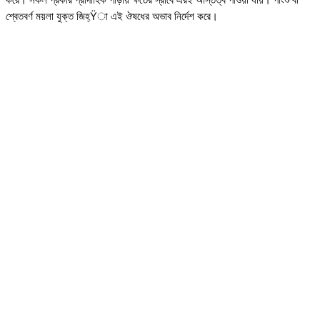
করে। সকল প্রকার প্রাদাহিক পীড়ায় ক্ষতের স্রাবে এরই অস্তিত্ব পাওয়া যায়। পাংশু বা
শ্বেতবর্ণ ময়লা যুক্ত জিহ্Ÿা এই ঔষধের অভাব নির্দেশ করে।