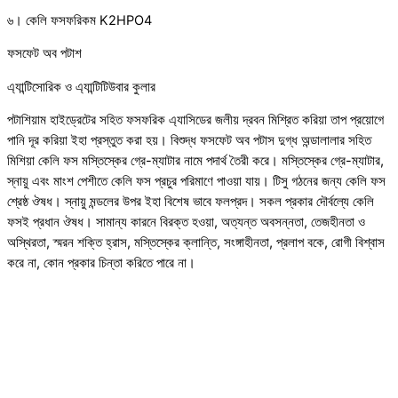
৬। কেলি ফসফরিকম K2HPO4
ফসফেট অব পটাশ
এ্যান্টিসোরিক ও এ্যান্টিটিউবার কুলার
পটাশিয়াম হাইড্রেটের সহিত ফসফরিক এ্যাসিডের জলীয় দ্রবন মিশ্রিত করিয়া তাপ প্রয়োগে
পানি দূর করিয়া ইহা প্রস্তুত করা হয়। বিশুদ্ধ ফসফেট অব পটাস দুগ্ধ অন্ডালালার সহিত
মিশিয়া কেলি ফস মস্তিস্কের গ্রে-ম্যাটার নামে পদার্থ তৈরী করে। মস্তিস্কের গ্রে-ম্যাটার,
স্নায়ু এবং মাংশ পেশীতে কেলি ফস প্রচুর পরিমাণে পাওয়া যায়। টিসু গঠনের জন্য কেলি ফস
শ্রেষ্ঠ ঔষধ। স্নায়ু মন্ডলের উপর ইহা বিশেষ ভাবে ফলপ্রদ। সকল প্রকার দৌর্বল্যে কেলি
ফসই প্রধান ঔষধ। সামান্য কারনে বিরক্ত হওয়া, অত্যন্ত অবসন্নতা, তেজহীনতা ও
অস্থিরতা, স্মরন শক্তি হ্রাস, মস্তিস্কের ক্লান্তি, সংঙ্গাহীনতা, প্রলাপ বকে, রোগী বিশ্বাস
করে না, কোন প্রকার চিন্তা করিতে পারে না।