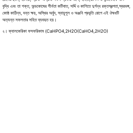
বৃদ্ধি এবং তা শক্ত, অন্ডকোষের শীর্নতা কটিবাত, সর্দ্দি ও কাশিতে দুর্গন্ধ রক্তস্বল্পতা,স্বরভঙ্গ,
কোষ্ঠ কাঠিন্য, দন্ত ক্ষয়, অস্থির অর্বুদ, স্নায়ূশূল ও অঞ্জনি প্রভৃতি রোগে এই ঔষধটি
অত্যন্ত সফলতার সহিত ব্যবহৃত হয়।
২। ক্যালকেরিকা ফসফরিকাম (CaHPO4,2H2O(CaHO4,2H2O)