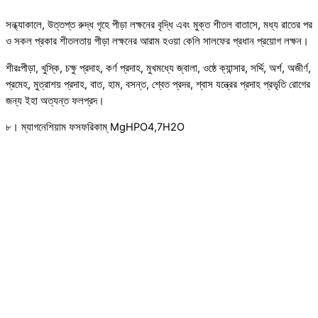
সন্ধ্যাকালে, উত্তপ্ত রুদ্ধ গৃহে পীড়া লক্ষনের বৃদ্ধি এবং মুক্ত শীতল বাতাসে, মধ্য রাতের পর
ও সকল প্রকার শীতলতায় পীড়া লক্ষনের আরাম হওয়া কেলি সালফের প্রধান প্রয়োগ লক্ষন।
শীরঃপীড়া, খুস্কি, চক্ষু প্রদাহ, কর্ণ প্রদাহ, মুখমধ্যে জ্বালা, ওষ্ঠে ক্যান্সার, সর্দ্দি, অর্শ, অজীর্ণ,
প্রমেহ, মুত্রাশয় প্রদাহ, বাত, হাম, বসন্ত, শ্বেত প্রদর, শ্বাস যন্ত্রের প্রদাহ প্রভৃতি রোগের
জন্য ইহা অত্যন্ত ফলপ্রদ।
৮। ম্যাগনেশিয়াম ফসফরিকাম্ MgHPO4,7H2O