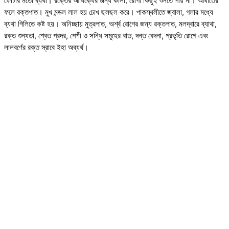
ফোঁটার মতো ব্যথা। রক্তের আধিক্যের জন্য কালা, রোগী কিছুই শুনতে পায় না। আঘাতের
ফলে রক্তপাত। মুখ মন্ডল লাল হয় চোখ ছলছল করে। পাকস্থলীতে জ্বালা, গলার মধ্যে
ব্যথা গিলিতে কষ্ট হয়। অনিচ্ছায় মুত্রপাত, অর্শ্ব রোগের জন্য রক্তপাত, মলদ্বারে ব্যাথা,
রক্ত শুন্যতা, শ্বেত প্রদর, পেশী ও সন্ধি সমূহের বাত, দন্ত বেদনা, প্রভৃতি রোগে এবং
লালবর্ণের রক্ত স্রাবে ইহা অব্যর্থ।