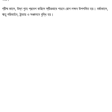
গ্রীষ্ম কালে, উষ্ণ গৃহে প্রবেশ করিলে স্থীরভাবে শয়নে রোগ লক্ষন উপশমিত হয়। বর্ষাকালে,
ঋতু পরিবর্তনে, ঠান্ডায় ও সঞ্চালনে বৃদ্ধি হয়।