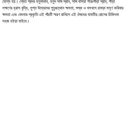
যোগ্য হয়। শ্বেত প্রদর হলুদাভাব, হলুদ সর্দ্দি স্রাব, সর্দ্দি বসিয়া শীরঃপীড়া স্রাব, পীড়া
লক্ষণের হ্রাস বৃদ্ধি, লুপ্ত উদ্ভেদের পুনুরূত্থান ক্ষমতা, শুস্ক ও খসখসে চামড়া মসৃণ করিবার
ক্ষমতা এবং বেদনার প্রকৃতি এই পাঁচটি স্মরণ রাখিলে এই ঔষধের যাবতীয় রোগের চিকিৎসা
সহজ হইয়া যাইবে।