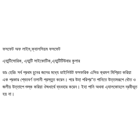
ফসফেট অফ লাইম,ক্যালসিয়ম ফসফেট
এ্যান্টিসোরিক, এ্যান্টি সাইকোটিক,এ্যান্টিটিউবার কুলার
ডাঃ হেরিং সর্ব প্রথম চুনের জলের মধ্যে ডাইলিউট ফসফরিক এসিড ক্রমশ মিশ্রিত করিয়া
এক প্রকার শ্বেতবর্ণ তলানী প্রস্তুত করেন। পরে উহা পরিশ্র“ত পানিতে উত্তমরূপে ধৌত ও
জলীয় উত্তাপে শুস্ক করিয়া ঔষধার্থে ব্যবহার করেন। ইহা পানি অথবা এ্যালকোহলে দ্রবীভূত
হয় না।