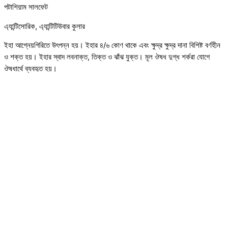
পটাশিয়াম সালফেট
এ্যান্টিসোরিক, এ্যান্টিটিউবার কুলার
ইহা আগ্নেয়গিরিতে উৎপন্ন হয়। ইহার ৪/৬ কোণ থাকে এবং ক্ষুদ্র ক্ষুদ্র দানা বিশিষ্ট বর্ণহীন
ও শক্ত হয়। ইহার স্বাদ লবনাক্ত, তিক্ত ও ঝাঁঝ যুক্ত। মূল ঔষধ দুগ্ধ শর্করা যোগে
ঔষধার্থে ব্যবহৃত হয়।