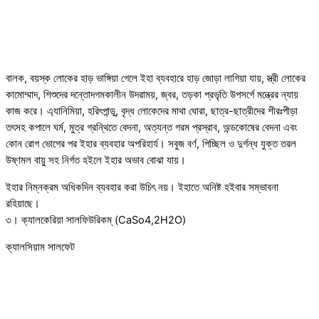
বালক, বয়স্ক লোকের হাড় ভাঙ্গিয়া গেলে ইহা ব্যবহারে হাড় জোড়া লাগিয়া যায়, স্ত্রী লোকের
কামোম্মাদ, শিশুদের দন্তোদগমকালীন উদরাময়, জ্বর, তড়কা প্রভৃতি উপসর্গে মন্ত্রের ন্যায়
কাজ করে। এ্যানিমিয়া, হরিৎপান্ডু, বৃদ্ধ লোকেদের মাথা ঘোরা, ছাত্র-ছাত্রীদের শীরঃপীড়া
তৎসহ কপালে ঘর্ম, মুত্র গ্রন্থিতে বেদনা, অত্যন্ত গরম প্রস্রাব, অন্ডকোষের বেদনা এবং
কোন রোগ ভোগের পর ইহার ব্যবহার অপরিহার্য। সবুজ বর্ণ, পিচ্ছিল ও দুর্গন্ধ যুক্ত তরল
উষ্ণমল বায়ু সহ নির্গত হইলে ইহার অভাব বোঝা যায়।
ইহার নিম্নক্রম অধিকদিন ব্যবহার করা উচিৎ নয়। ইহাতে অনিষ্ট হইবার সম্ভাবনা
রহিয়াছে।
৩। ক্যালকেরিয়া সালফিউরিকম্ (CaSo4,2H2O)
ক্যালসিয়াম সালফেট