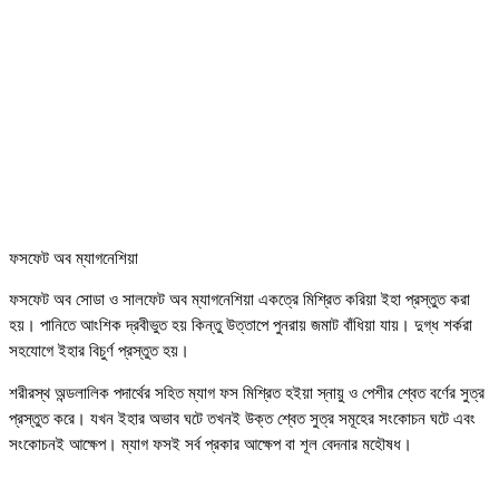
ফসফেট অব ম্যাগনেশিয়া
ফসফেট অব সোডা ও সালফেট অব ম্যাগনেশিয়া একত্রে মিশ্রিত করিয়া ইহা প্রস্তুত করা
হয়। পানিতে আংশিক দ্রবীভুত হয় কিন্তু উত্তাপে পুনরায় জমাট বাঁধিয়া যায়। দুগ্ধ শর্করা
সহযোগে ইহার বিচুর্ণ প্রস্তুত হয়।
শরীরস্থ অন্ডলালিক পদার্থের সহিত ম্যাগ ফস মিশ্রিত হইয়া স্নায়ু ও পেশীর শ্বেত বর্ণের সুত্র
প্রস্তুত করে। যখন ইহার অভাব ঘটে তখনই উক্ত শ্বেত সুত্র সমূহের সংকোচন ঘটে এবং
সংকোচনই আক্ষেপ। ম্যাগ ফসই সর্ব প্রকার আক্ষেপ বা শূল বেদনার মহৌষধ।