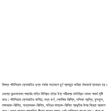
বিশুদ্ধ পটাসিয়াম ক্লোরাইড দুগ্ধ শর্করা সহযোগে চুর্ণ প্রস্তুত করিয়া ঔষধার্থে ব্যবহৃত হয়।
দেহস্থ অন্ডলালাবৎ পদার্থের সহিত মিশ্রিত হইয়া ইহা শরীরস্থ ফাইব্রিন নামক পদার্থ সৃষ্টি
করে। পটাসিয়াম ক্লোরাইড কর্নিয়া, মধ্য কর্ণ, শ্লেষ্মিক ঝিল্লি, লসিকা গ্রন্থি, ফুসফুস,
বক্ষাবরক-ঝিল্লি, অন্তাবরক-ঝিল্লি, সন্ধির মাস্তক-ঝিল্লি প্রভৃতির উপর ক্রিয়া প্রকাশ