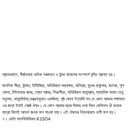
প্রাতঃকালে, নীর্জনতায় অধিক সঞ্চালনে ও ঠান্ডা বাতাসের সংস্পর্শে বৃদ্ধি প্রাপ্ত হয়।
মানসিক পীড়া, উন্মাদ, হিস্টিরিয়া, অতিরিক্ত শুক্রক্ষয়, অনিদ্রা, মুখের ক্যান্সার, কলেরা, শূল
বেদনা, টাইফয়েড জ্বর, শ্বেত প্রদর, শিরঃপীড়া, অতিরিক্ত ধাতুস্রাব, স্নায়বিক কারন হেতু
মধুমেহ, ধাতুদৌর্বল্য,যন্ত্রনাযুক্ত একজিমা, পৃষ্ঠ বেদনা ইত্যাদি সহ যে কোন প্রকার পক্ষাঘাত
এর জন্য ইহাই শ্রেষ্ঠ ঔষধ। যে কোন প্রকার জ্বর বিকার দেখা দিলে কেলিফস ৬ী কয়েক
মাত্রা দিলেই আশ্চর্য জনক ফল পাওয়া যায়। এই ঔষধের নিম্নক্রমে বেশী ফল হয়।
৭। কেলি সালফিউরিকম্ K2SO4