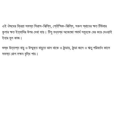
এই ঔষধের ক্রিয়া সমস্ত সিরাস-ঝিল্লি, শ্নৌস্মিক-ঝিল্লি, সকল স্থানের ক্ষত টিউবার
কুলার ক্ষত ইত্যাদির উপর দেখা যায়। টিসু মধ্যস্থ অকেজো পদার্থ সমূহকে বের করে দেওয়াই
ইহার মূল কাজ।
শুস্ক উত্তপ্ত বায়ু ও উম্মুক্ত বায়ুতে ভাল থাকে ও ঠান্ডায়, ঠান্ডা জলে ও ঋতু পরিবর্তন কালে
সমস্ত রোগ লক্ষন বৃদ্ধি পায়।