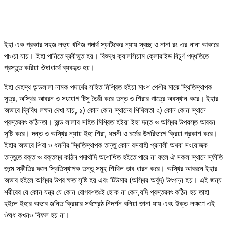
ইহা এক প্রকার সহজ লভ্য খনিজ পদার্থ স্ফটিকের ন্যায় স্বচ্ছ ও নানা রং এর নানা আকারে
পাওয়া যায়। ইহা পানিতে দ্রবীভুত হয়। বিশুদ্ধ ক্যালসিয়াম ক্লোরাইড বিচুর্ণ পদ্ধতিতে
প্রস্তুত করিয়া ঔষাধার্থে ব্যবহৃত হয়।
ইহা দেহস্থ অন্ডলালা নামক পদার্থের সহিত মিশ্রিত হইয়া মাংশ পেশীর মাঝে স্থিতিস্থাপক
সুত্র, অস্থির আবরন ও সংযোগ টিসু তৈরী করে তন্ত ও শিরার গাত্রে অবস্থান করে। ইহার
অভাবে দ্বিবিধ লক্ষন দেখা যায়, ১) কোন কোন স্থানের শিথিলতা ২) কোন কোন স্থানে
প্রস্তরবৎ কঠিনতা। অন্ড লালার সহিত মিশ্রিত হইয়া ইহা দন্ত ও অস্থির উপরস্ত আবরন
সৃষ্টি করে। দন্ত ও অস্থির ন্যায় ইহা শিরা, ধমনী ও চর্মের উপরিভাগে ক্রিয়া প্রকাশ করে।
ইহার অভাবে শিরা ও ধমনীর স্থিতিস্থাপক তন্তু কোন রসবাহী প্রনালী অথবা সংযোজক
তন্তুতে রক্ত ও রক্তস্থ কঠিন পদার্থাদি অশোধিত হইতে পারে না ফলে ঐ সকল স্থানে স্ফীতি
জন্মে স্ফীতির ফলে স্থিতিস্থাপক তন্তু সমূহ শিথিল ভাব ধারন করে। অস্থির আবরনে ইহার
অভাব হইলে অস্থির উপর ক্ষত সৃষ্টি হয় এবং টিউমার (অস্থির অর্বুদ) উৎপন্ন হয়। এই জন্য
শরীরের যে কোন যন্ত্র যে কোন রোগবশতঃই হোক না কেন,যদি প্রস্তরবৎ কঠিন হয় তাহা
হইলে ইহার অভাব জনিত ক্রিয়ার সর্বশ্রেষ্ঠ নিদর্শন বলিয়া জানা যায় এবং উক্ত লক্ষণে এই
ঔষধ কখনও বিফল হয় না।