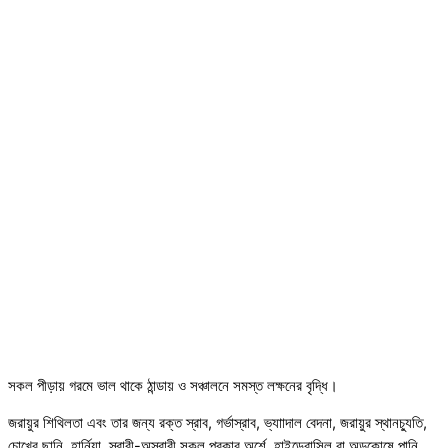
সকল পীড়ায় গরমে ভাল থাকে ঠান্ডায় ও সঞ্চালনে সমস্ত লক্ষনের বৃদ্ধি।
জরায়ুর শিথিলতা এবং তার জন্য রক্ত স্রাব, গর্ভাস্রাব, ভ্যাাদাল বেদনা, জরায়ুর স্থানচ্যুতি,
চোখের ছানি, হার্নিয়া, স্রাবী-অস্রাবী সকল প্রকার অর্শে, হাইড্রোসিল বা অন্ডকোষে পানি