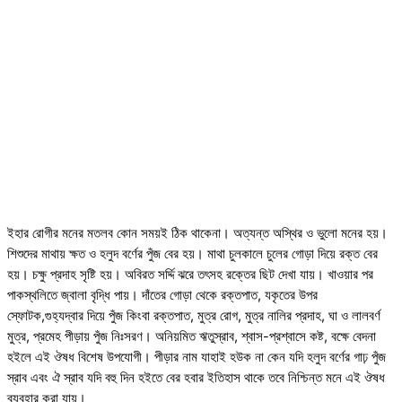
ইহার রোগীর মনের মতলব কোন সময়ই ঠিক থাকেনা। অত্যন্ত অস্থির ও ভুলো মনের হয়।
শিশুদের মাথায় ক্ষত ও হলুদ বর্ণের পুঁজ বের হয়। মাথা চুলকালে চুলের গোড়া দিয়ে রক্ত বের
হয়। চক্ষু প্রদাহ সৃষ্টি হয়। অবিরত সর্দ্দি ঝরে তৎসহ রক্তের ছিট দেখা যায়। খাওয়ার পর
পাকস্থলিতে জ্বালা বৃদ্ধি পায়। দাঁতের গোড়া থেকে রক্তপাত, যকৃতের উপর
স্ফোটক,গুহ্যদ্বার দিয়ে পুঁজ কিংবা রক্তপাত, মুত্র রোগ, মুত্র নালির প্রদাহ, ঘা ও লালবর্ণ
মুত্র, প্রমেহ পীড়ায় পুঁজ নিঃসরণ। অনিয়মিত ঋতুস্রাব, শ্বাস-প্রশ্বাসে কষ্ট, বক্ষে বেদনা
হইলে এই ঔষধ বিশেষ উপযোগী। পীড়ার নাম যাহাই হউক না কেন যদি হলুদ বর্ণের গাঢ় পুঁজ
স্রাব এবং ঐ স্রাব যদি বহু দিন হইতে বের হবার ইতিহাস থাকে তবে নিশ্চিন্ত মনে এই ঔষধ
ব্যবহার করা যায়।