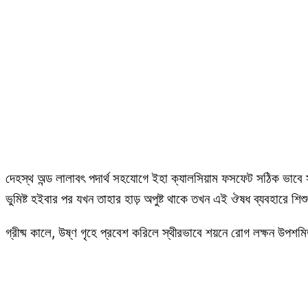
দেহস্থ অন্ড লালাবৎ পদার্থ সহযোগে ইহা ক্যালসিয়াম ফসফেট সঠিক ভাবে
ভুমিষ্ট হইবার পর যখন তাহার হাড় অপুষ্ট থাকে তখন এই ঔষধ ব্যবহারে শিশুর
গ্রীষ্ম কালে, উষ্ণ গৃহে প্রবেশ করিলে স্থীরভাবে শয়নে রোগ লক্ষন উপশমিত হ