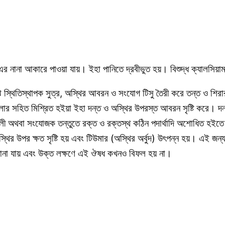
 নানা আকারে পাওয়া যায়। ইহা পানিতে দ্রবীভুত হয়। বিশুদ্ধ ক্যালসিয়াম ক
ঝে স্থিতিস্থাপক সুত্র, অস্থির আবরন ও সংযোগ টিসু তৈরী করে তন্ত ও শিরা
 সহিত মিশ্রিত হইয়া ইহা দন্ত ও অস্থির উপরস্ত আবরন সৃষ্টি করে। দন্ত ও
লী অথবা সংযোজক তন্তুতে রক্ত ও রক্তস্থ কঠিন পদার্থাদি অশোধিত হইতে প
র উপর ক্ষত সৃষ্টি হয় এবং টিউমার (অস্থির অর্বুদ) উৎপন্ন হয়। এই জন
়া জানা যায় এবং উক্ত লক্ষণে এই ঔষধ কখনও বিফল হয় না।