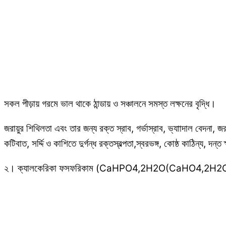
সকল পীড়ায় গরমে ভাল থাকে ঠান্ডায় ও সঞ্চালনে সমস্ত লক্ষনের বৃদ্ধি।
জরায়ুর শিথিলতা এবং তার জন্য রক্ত স্রাব, গর্ভাস্রাব, ভ্যাাদাল বেদনা, জর
কটিবাত, সর্দ্দি ও কাশিতে দুর্গন্ধ রক্তস্বল্পতা,স্বরভঙ্গ, কোষ্ঠ কাঠিন্য, 
২। ক্যালকেরিকা ফসফরিকাম (CaHPO4,2H2O(CaHO4,2H2