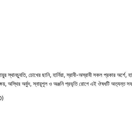
ায়ুর স্থানচ্যুতি, চোখের ছানি, হার্নিয়া, স্রাবী-অস্রাবী সকল প্রকার অর্শে,
দন্ত ক্ষয়, অস্থির অর্বুদ, স্নায়ূশূল ও অঞ্জনি প্রভৃতি রোগে এই ঔষধটি অত্যন্
O)